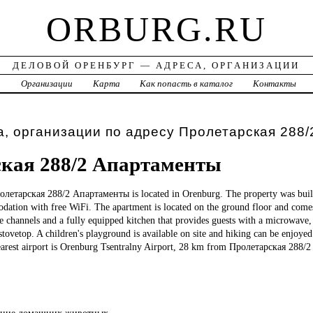
ORBURG.RU
ДЕЛОВОЙ ОРЕНБУРГ — АДРЕСА, ОРГАНИЗАЦИИ
а
Организации
Карта
Как попасть в каталог
Контакты
, организации по адресу Пролетарская 288/
кая 288/2 Апартаменты
олетарская 288/2 Апартаменты is located in Orenburg. The property was built
dation with free WiFi. The apartment is located on the ground floor and come
e channels and a fully equipped kitchen that provides guests with a microwave,
tovetop. A children's playground is available on site and hiking can be enjoyed
earest airport is Orenburg Tsentralny Airport, 28 km from Пролетарская 288
ение домашних животных.