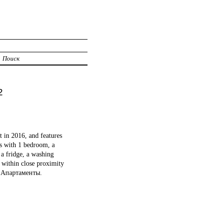
Поиск
2
 in 2016, and features
s with 1 bedroom, a
 a fridge, a washing
 within close proximity
/2 Апартаменты.