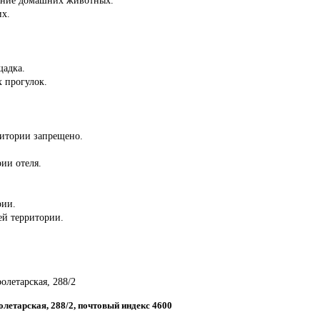
их.
щадка.
 прогулок.
ритории запрещено.
рии отеля.
рии.
сей территории.
ролетарская, 288/2
ролетарская, 288/2, почтовый индекс 4600