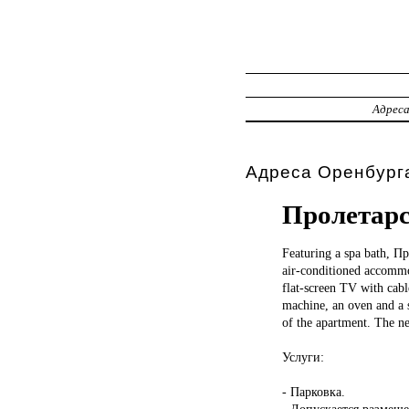
Адрес
Адреса Оренбурга
Пролетарс
Featuring a
spa bath, Пр
air-conditioned accommo
flat-screen TV with cabl
machine, an oven and a s
of the apartment. The n
Услуги:
- Парковка.
- Допускается размещ