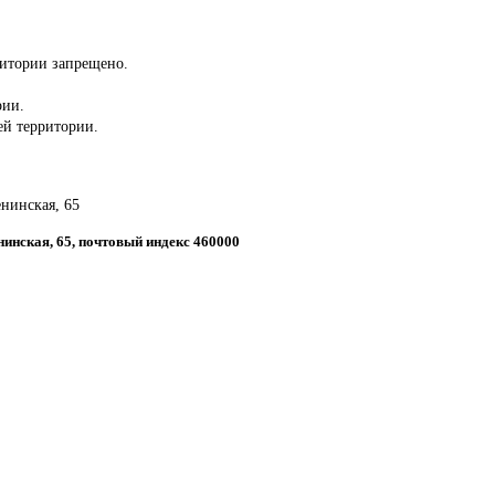
ритории запрещено.
рии.
сей территории.
енинская, 65
енинская, 65, почтовый индекс 460000