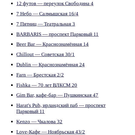
12 футов — переулок Свободина 4
7 Небо — Салмышская 16/4
7 Пятниц — Театральная 3
BARBARIS — проспект Парковый 11
Beer Bar — Краснознамённая 14
Chillout — Советская 30/1
Dublin — Краснознамённая 24
Farn — Брестская 2/2
Fishka — 70 лет ВЛКСМ 20
Gim Bar, кафе-бар — Пушкинская 47
Harat's Pub, ирландский паб — проспект
Парковый 11
Kenzo — Чкалова 32
Love-Кафе — Ноябрьская 43/2