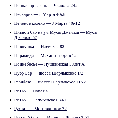
Пенная пристань — Чкалова 24а
Пескарик — 8 Марта 40к8
Печёное колено — 8 Марта 40к12
Пивной бар на ул. Мусы Джалиля — Мусы
Джалиля 57
Пивнушка — Илекская 82
Пирамида — Механизаторов 1а
Поднебесье — Пушкинская 38лит А
Пуэр Бар — шоссе Шарлыкское 1/2
Реалбаза — шоссе Шарлыкское 16к2
РИНА — Новая 4
РИНА — Салмышская 34/1
Руслан — Монтажников 32
Русский бунт — Маршала Жукова 32/1