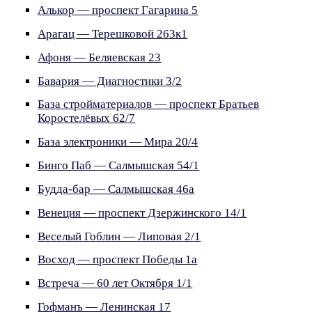
Алькор — проспект Гагарина 5
Арагац — Терешковой 263к1
Афоня — Беляевская 23
Бавария — Диагностики 3/2
База стройматериалов — проспект Братьев
Коростелёвых 62/7
База электроники — Мира 20/4
Бинго Паб — Салмышская 54/1
Будда-бар — Салмышская 46а
Венеция — проспект Дзержинского 14/1
Веселый Гоблин — Липовая 2/1
Восход — проспект Победы 1а
Встреча — 60 лет Октября 1/1
Гофманъ — Ленинская 17