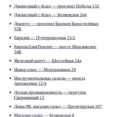
Джинсовый с-Клад — проспект Победы 132
Джинсовый с-Клад — Беляевская 2к4
Диантус — проспект Братьев Коростелёвых
52Б
Евразия — Путепроводная 15/2
ЕвропаАзияТранзит — шоссе Шарлыкское
34Б
Железный капут — Шоссейная 24а
Инкор плюс — Монтажников 29
Инструментальные склады — проезд
Автоматики 12/4
Легкая промышленность — переулок
Скорняжный 12
Лима-РБ, магазин-склад — Пролетарская 207
Магазин-склад — Беляевская 6