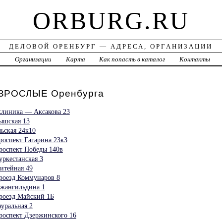
ORBURG.RU
ДЕЛОВОЙ ОРЕНБУРГ — АДРЕСА, ОРГАНИЗАЦИИ
а
Организации
Карта
Как попасть в каталог
Контакты
ЗРОСЛЫЕ Оренбурга
клиника — Аксакова 23
ышская 13
ьская 24к10
оспект Гагарина 23к3
оспект Победы 140в
ркестанская 3
тейная 49
оезд Коммунаров 8
жангильдина 1
оезд Майский 1Б
уральная 2
оспект Дзержинского 16