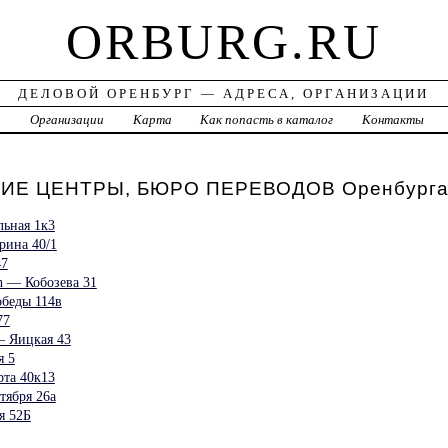
ORBURG.RU
ДЕЛОВОЙ ОРЕНБУРГ — АДРЕСА, ОРГАНИЗАЦИИ
а
Организации
Карта
Как попасть в каталог
Контакты
ИЕ ЦЕНТРЫ, БЮРО ПЕРЕВОДОВ Оренбург
льная 1к3
рина 40/1
47
sh — Кобозева 31
беды 114в
77
— Яицкая 43
я 5
та 40к13
тября 26а
я 52Б