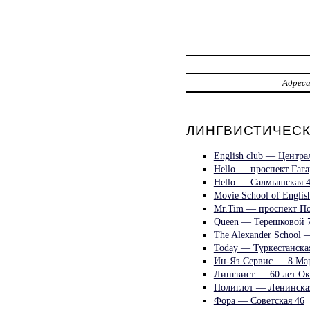
Адрес
ЛИНГВИСТИЧЕСК
English club — Центра
Hello — проспект Гага
Hello — Салмышская 
Movie School of Engli
Mr.Tim — проспект По
Queen — Терешковой 
The Alexander School 
Today — Туркестанска
Ин-Яз Сервис — 8 Мар
Лингвист — 60 лет Ок
Полиглот — Ленинска
Фора — Советская 46