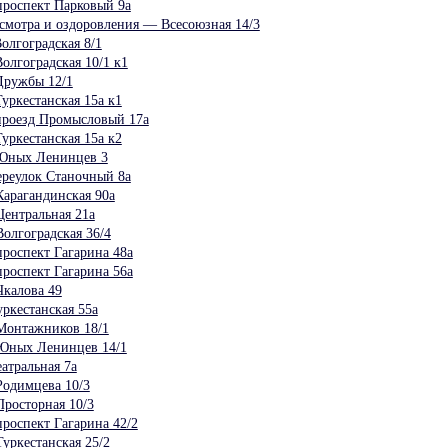
роспект Парковый 9а
смотра и оздоровления — Всесоюзная 14/3
олгоградская 8/1
олгоградская 10/1 к1
Дружбы 12/1
уркестанская 15а к1
проезд Промысловый 17а
уркестанская 15а к2
Юных Ленинцев 3
реулок Станочный 8а
арагандинская 90а
ентральная 21а
олгоградская 36/4
роспект Гагарина 48а
роспект Гагарина 56а
калова 49
ркестанская 55а
Монтажников 18/1
Юных Ленинцев 14/1
атральная 7а
одимцева 10/3
росторная 10/3
роспект Гагарина 42/2
уркестанская 25/2