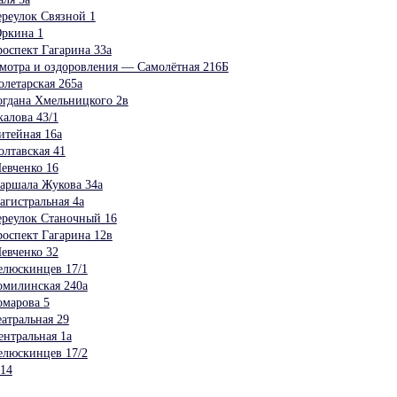
реулок Связной 1
ркина 1
оспект Гагарина 33а
мотра и оздоровления — Самолётная 216Б
летарская 265а
гдана Хмельницкого 2в
алова 43/1
итейная 16а
лтавская 41
евченко 16
аршала Жукова 34а
гистральная 4а
реулок Станочный 16
оспект Гагарина 12в
евченко 32
елюскинцев 17/1
омилинская 240а
омарова 5
атральная 29
нтральная 1а
елюскинцев 17/2
14