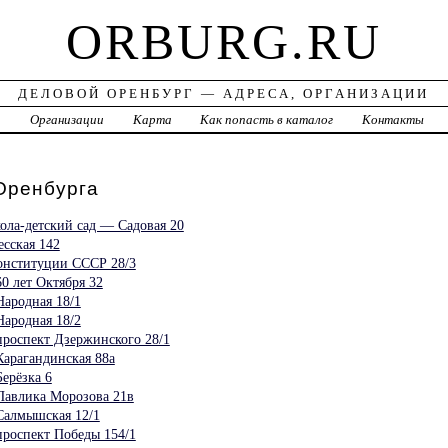
ORBURG.RU
ДЕЛОВОЙ ОРЕНБУРГ — АДРЕСА, ОРГАНИЗАЦИИ
а
Организации
Карта
Как попасть в каталог
Контакты
ренбурга
ола-детский сад — Садовая 20
сская 142
онституции СССР 28/3
0 лет Октября 32
ародная 18/1
ародная 18/2
роспект Дзержинского 28/1
арагандинская 88а
ерёзка 6
Павлика Морозова 21в
Салмышская 12/1
роспект Победы 154/1