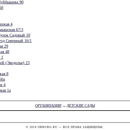
Куйбышева 90
50
ецкая 4
ышская 67/3
улок Садовый 10
зд Северный 16/1
я 29
ая 48
 1
й (Экодолье) 23
ая 8
50а
в 4
вая 1а
ОРГАНИЗАЦИИ
→
ДЕТСКИЕ САДЫ
© 2014
ORBURG.RU
— ВСЕ ПРАВА ЗАЩИЩЕНЫ.