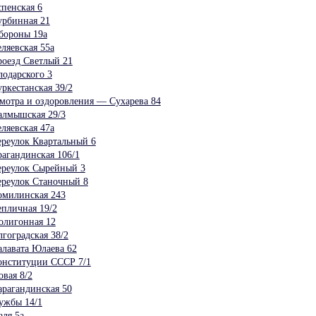
пенская 6
урбинная 21
бороны 19а
ляевская 55а
оезд Светлый 21
одарского 3
ркестанская 39/2
мотра и оздоровления — Сухарева 84
алмышская 29/3
ляевская 47а
реулок Квартальный 6
агандинская 106/1
ереулок Сырейный 3
реулок Станочный 8
омилинская 243
пличная 19/2
олигонная 12
гоградская 38/2
лавата Юлаева 62
онституции СССР 7/1
вая 8/2
рагандинская 50
ужбы 14/1
ля 5а