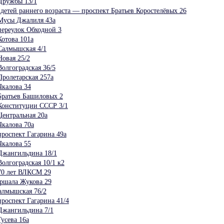
Дружбы 13/1
детей раннего возраста — проспект Братьев Коростелёвых 26
Мусы Джалиля 43а
ереулок Обходной 3
отова 101а
Салмышская 4/1
овая 25/2
олгоградская 36/5
ролетарская 257а
калова 34
Братьев Башиловых 2
Конституции СССР 3/1
ентральная 20а
калова 70а
роспект Гагарина 49а
калова 55
Джангильдина 18/1
олгоградская 10/1 к2
70 лет ВЛКСМ 29
ршала Жукова 29
алмышская 76/2
роспект Гагарина 41/4
Джангильдина 7/1
усева 16а