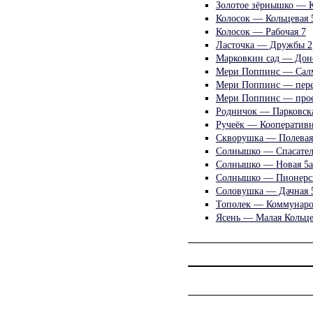
Золотое зёрнышко — 
Колосок — Кольцевая 
Колосок — Рабочая 7
Ласточка — Дружбы 2
Марковкин сад — Дон
Мери Поппинс — Салм
Мери Поппинс — пере
Мери Поппинс — прое
Родничок — Парковска
Ручеёк — Кооперативн
Скворушка — Полевая
Солнышко — Спасателе
Солнышко — Новая 5а
Солнышко — Пионерск
Соловушка — Дачная 
Тополек — Коммунаро
Ясень — Малая Кольце