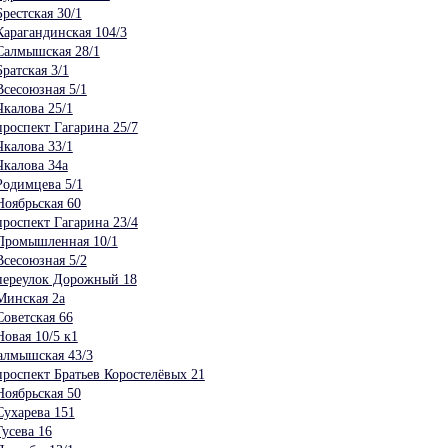
рестская 30/1
арагандинская 104/3
Салмышская 28/1
ратская 3/1
сесоюзная 5/1
калова 25/1
роспект Гагарина 25/7
калова 33/1
калова 34а
одимцева 5/1
оябрьская 60
роспект Гагарина 23/4
Промышленная 10/1
сесоюзная 5/2
переулок Дорожный 18
Минская 2а
оветская 66
овая 10/5 к1
алмышская 43/3
роспект Братьев Коростелёвых 21
оябрьская 50
ухарева 151
усева 16