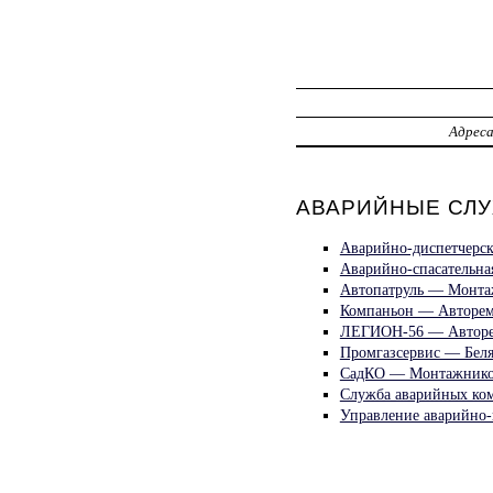
Адрес
АВАРИЙНЫЕ СЛУ
Аварийно-диспетчерск
Аварийно-спасательна
Автопатруль — Монта
Компаньон — Авторем
ЛЕГИОН-56 — Авторе
Промгазсервис — Беля
СадКО — Монтажнико
Служба аварийных ко
Управление аварийно-