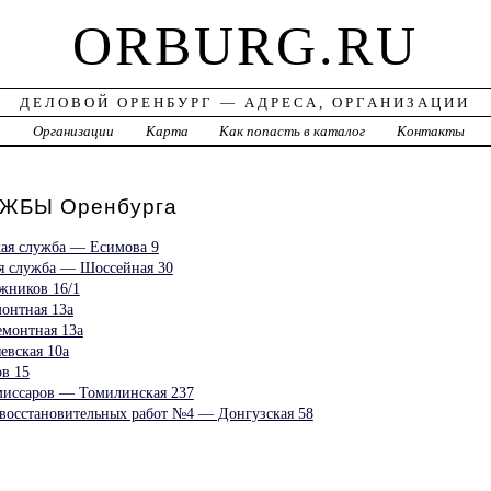
ORBURG.RU
ДЕЛОВОЙ ОРЕНБУРГ — АДРЕСА, ОРГАНИЗАЦИИ
а
Организации
Карта
Как попасть в каталог
Контакты
ЖБЫ Оренбурга
ая служба — Есимова 9
я служба — Шоссейная 30
жников 16/1
онтная 13а
монтная 13а
евская 10а
в 15
миссаров — Томилинская 237
восстановительных работ №4 — Донгузская 58