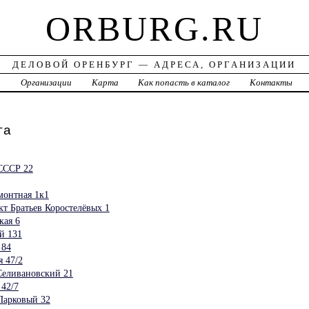
ORBURG.RU
ДЕЛОВОЙ ОРЕНБУРГ — АДРЕСА, ОРГАНИЗАЦИИ
а
Организации
Карта
Как попасть в каталог
Контакты
га
СССР 22
монтная 1к1
т Братьев Коростелёвых 1
кая 6
й 131
 84
 47/2
Селивановский 21
42/7
Парковый 32