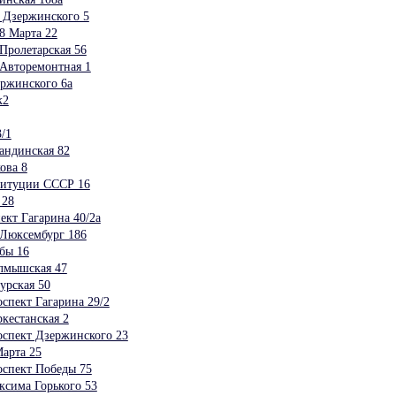
 Дзержинского 5
8 Марта 22
Пролетарская 56
Авторемонтная 1
ржинского 6а
к2
/1
андинская 82
ова 8
итуции СССР 16
 28
кт Гагарина 40/2а
Люксембург 186
бы 16
лмышская 47
рская 50
ект Гагарина 29/2
естанская 2
пект Дзержинского 23
арта 25
пект Победы 75
има Горького 53