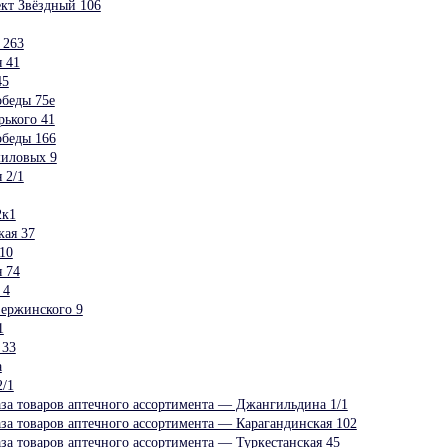
т Звёздный 106
 263
 41
45
беды 75е
ького 41
обеды 166
шиловых 9
 2/1
2к1
ая 37
10
 74
 4
ержинского 9
1
 33
а
2/1
аза товаров аптечного ассортимента — Джангильдина 1/1
аза товаров аптечного ассортимента — Карагандинская 102
аза товаров аптечного ассортимента — Туркестанская 45