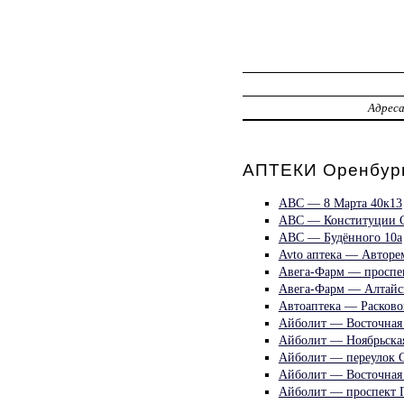
Адрес
АПТЕКИ Оренбур
ABC — 8 Марта 40к13
ABC — Конституции 
ABC — Будённого 10а
Avto аптека — Авторе
Авега-Фарм — проспек
Авега-Фарм — Алтайс
Автоаптека — Расково
Айболит — Восточная
Айболит — Ноябрьская
Айболит — переулок 
Айболит — Восточная 
Айболит — проспект 