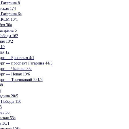
Гагарина 8
ская 174
Гагарина 6а
ЛКСМ 10/1
бря 30а
агарина 6
обеды 162
ая 18/2
 19
ая 12
рг — Брестская 4/1
рг — проспект Гагарина 44/5
ург — Чкалова 35а
рг — Новая 10/6
ург — Терешковой 251/3
38
6
дина 20/5
 Победы 150
3
ва 36
ская 53а
 30/1
инская 108а