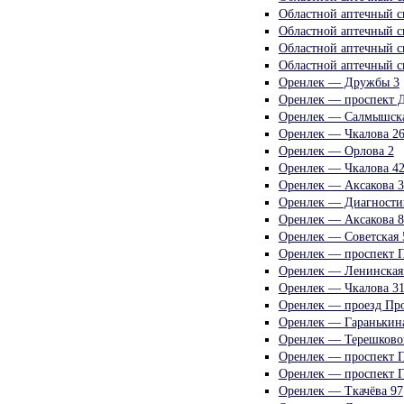
Областной аптечный с
Областной аптечный с
Областной аптечный с
Областной аптечный с
Оренлек — Дружбы 3
Оренлек — проспект 
Оренлек — Салмышска
Оренлек — Чкалова 26
Оренлек — Орлова 2
Оренлек — Чкалова 4
Оренлек — Аксакова 3
Оренлек — Диагности
Оренлек — Аксакова 8
Оренлек — Советская 
Оренлек — проспект 
Оренлек — Ленинская
Оренлек — Чкалова 3
Оренлек — проезд Пр
Оренлек — Гаранькина
Оренлек — Терешково
Оренлек — проспект 
Оренлек — проспект Г
Оренлек — Ткачёва 97