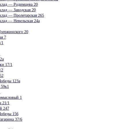
клад — Родимцева 20
клад — Заводская 20
клад — Пролетарская 265
клад — Невельская 24а
Дзержинского 20
я 7
/1
2
2а
ки 17/1
/2
52
Победы 123а
 59к1
1
омысловый 1
 21/1
й 247
Победы 156
агарина 37/6