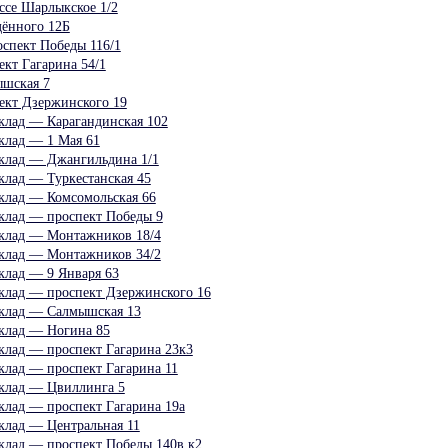
е Шарлыкское 1/2
ённого 12Б
пект Победы 116/1
кт Гагарина 54/1
шская 7
ект Дзержинского 19
клад — Карагандинская 102
клад — 1 Мая 61
клад — Джангильдина 1/1
клад — Туркестанская 45
клад — Комсомольская 66
клад — проспект Победы 9
склад — Монтажников 18/4
склад — Монтажников 34/2
клад — 9 Января 63
клад — проспект Дзержинского 16
склад — Салмышская 13
клад — Ногина 85
клад — проспект Гагарина 23к3
клад — проспект Гагарина 11
клад — Цвиллинга 5
клад — проспект Гагарина 19а
клад — Центральная 11
клад — проспект Победы 140в к2