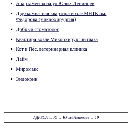
Апартаменты на ул Юных Ленинцев
Двухкомнатная квартира возле МНТК им.
Федорова (микрохирургия)
Добрый стоматолог
Квартира возле Микрохирургии глаза
Кот и Пёс, ветеринарная клиника
Лайм
Миромакс
Эндокрин
АДРЕСА
→
Ю
→
Юных Ленинцев
→
19