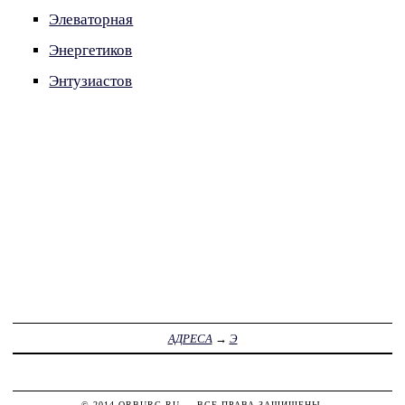
Элеваторная
Энергетиков
Энтузиастов
АДРЕСА
→
Э
© 2014
ORBURG.RU
— ВСЕ ПРАВА ЗАЩИЩЕНЫ.