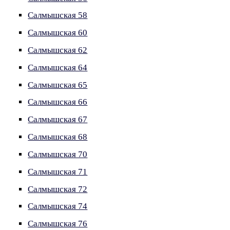
Салмышская 58
Салмышская 60
Салмышская 62
Салмышская 64
Салмышская 65
Салмышская 66
Салмышская 67
Салмышская 68
Салмышская 70
Салмышская 71
Салмышская 72
Салмышская 74
Салмышская 76