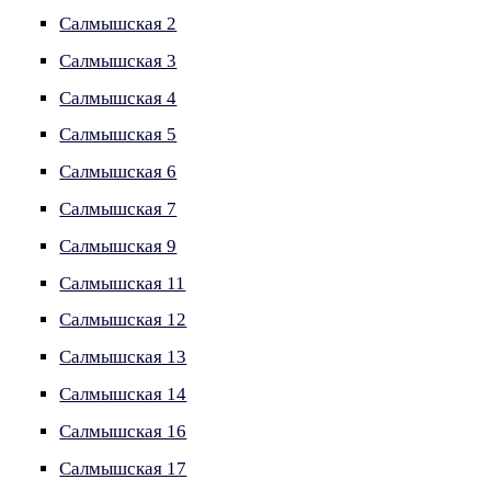
Салмышская 2
Салмышская 3
Салмышская 4
Салмышская 5
Салмышская 6
Салмышская 7
Салмышская 9
Салмышская 11
Салмышская 12
Салмышская 13
Салмышская 14
Салмышская 16
Салмышская 17