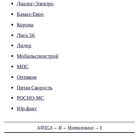
Диалог-Электро
Камаз-Евро
Корона
Лига 56
Лидер
Мобильспецстрой
МПС
Оптиком
Пятая Скорость
РОСНО-МС
Юр.факт
АДРЕСА
→
М
→
Монтажников
→
9