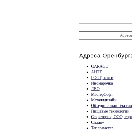
Адрес
Адреса Оренбурга
GARAGE
АНТЕ
ГОСТ, такси
Иномарочка
ЛЕО
МастерСофт
Металлдизайн
Объединенная Текстил
Пищевые технологии
Секретория, ООО, тор
Сплав+
Тепломастер