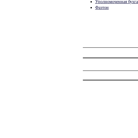
Уполномоченная бухга
Фаэтон