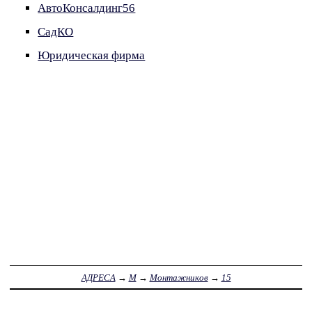
АвтоКонсалдинг56
СадКО
Юридическая фирма
АДРЕСА
→
М
→
Монтажников
→
15