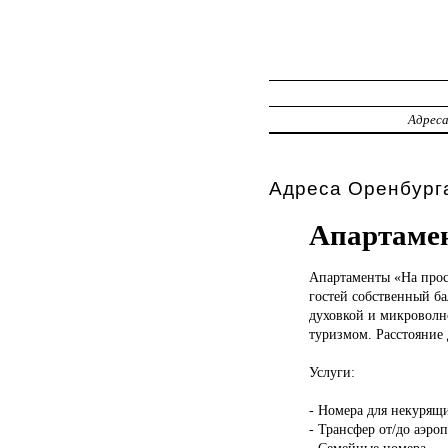
Адрес
Адреса Оренбурга
Апартамен
Апартаменты «На
прос
гостей собственный ба
духовкой и микроволно
туризмом. Расстояние 
Услуги:
- Номера для некурящ
- Трансфер от/до аэроп
- Семейные номера.