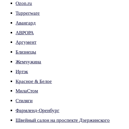
Ozon.ru
Tupperware
Авангард
АВРОРА
Аргумент
Близнецы
Жемчужина
Иртэк
Красное & Белое
МилаСтом
Стиляги
Фармленд-Оренбург
Швейный салон на проспекте Дзержинского