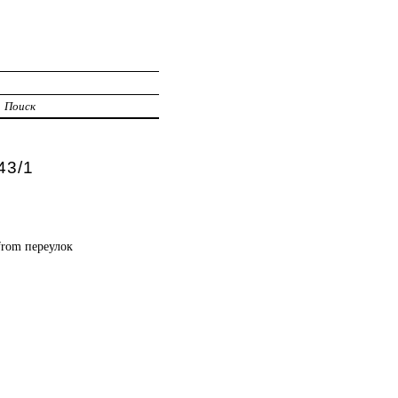
Поиск
43/1
m from переулок