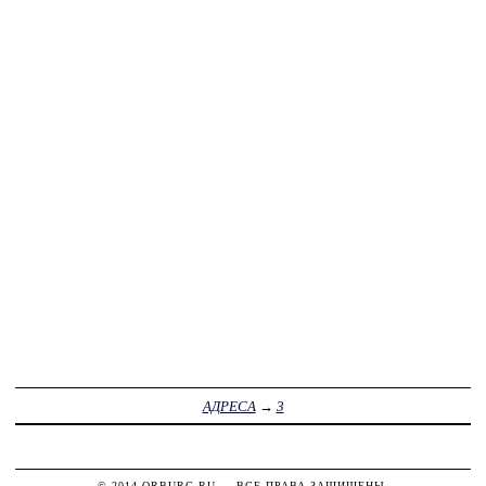
АДРЕСА
→
3
© 2014
ORBURG.RU
— ВСЕ ПРАВА ЗАЩИЩЕНЫ.