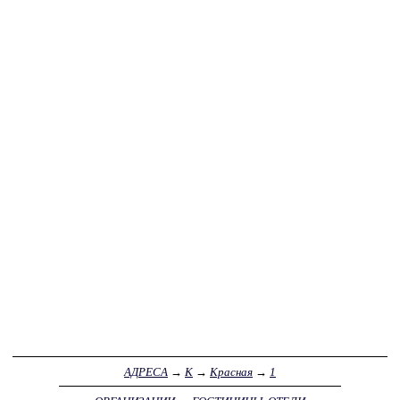
АДРЕСА
→
К
→
Красная
→
1