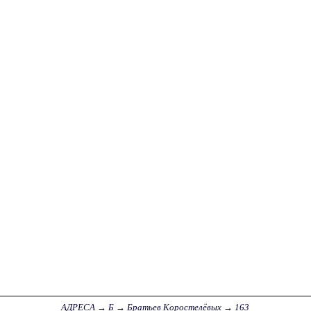
АДРЕСА
→
Б
→
Братьев Коростелёвых
→
163